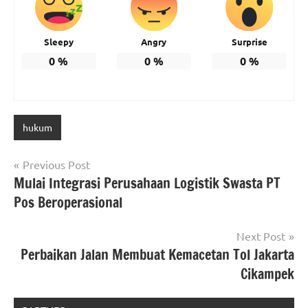
Sleepy
Angry
Surprise
0
%
0
%
0
%
hukum
Post
Previous Post
Mulai Integrasi Perusahaan Logistik Swasta PT
navigation
Pos Beroperasional
Next Post
Perbaikan Jalan Membuat Kemacetan Tol Jakarta
Cikampek