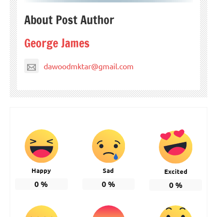
About Post Author
George James
dawoodmktar@gmail.com
Happy
Sad
Excited
0
%
0
%
0
%