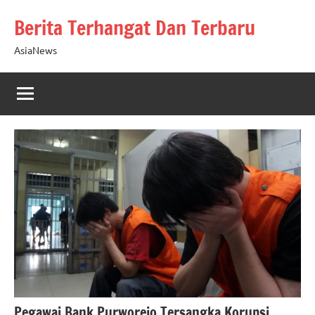
Skip
Berita Terhangat Dan Terbaru
to
content
AsiaNews
Pegawai Bank Purworejo Tersangka Korupsi