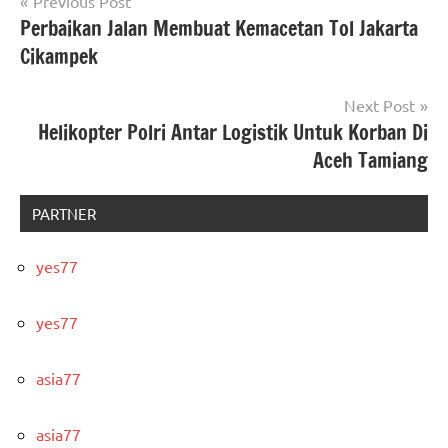
Post
Previous Post
Perbaikan Jalan Membuat Kemacetan Tol Jakarta
navigation
Cikampek
Next Post
Helikopter Polri Antar Logistik Untuk Korban Di
Aceh Tamiang
PARTNER
yes77
yes77
asia77
asia77