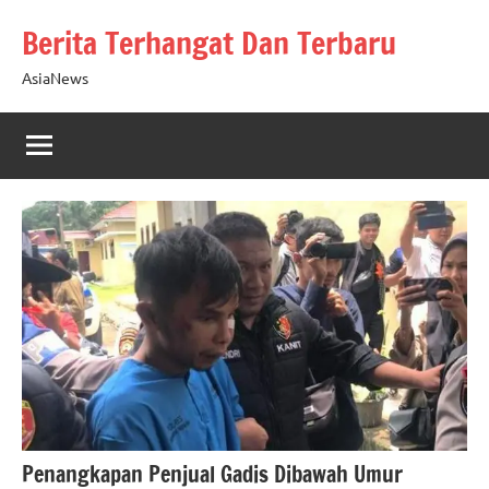
Skip
Berita Terhangat Dan Terbaru
to
content
AsiaNews
Penangkapan Penjual Gadis Dibawah Umur