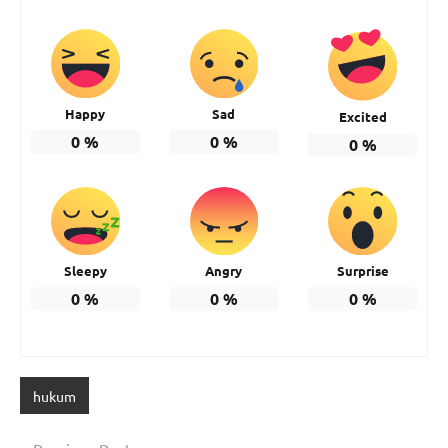
Happy
Sad
Excited
0
%
0
%
0
%
Sleepy
Angry
Surprise
0
%
0
%
0
%
hukum