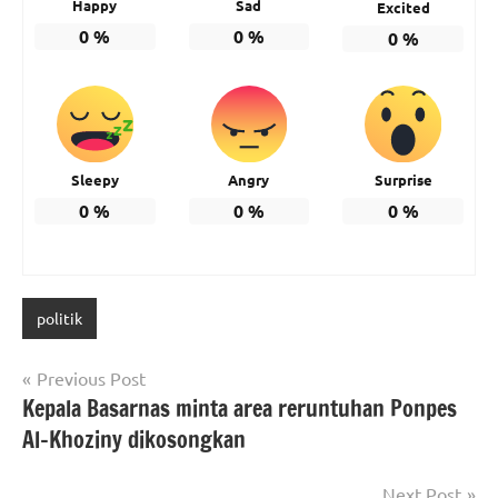
Happy
Sad
Excited
0
%
0
%
0
%
Sleepy
Angry
Surprise
0
%
0
%
0
%
politik
Post
Previous Post
Kepala Basarnas minta area reruntuhan Ponpes
navigation
Al-Khoziny dikosongkan
Next Post