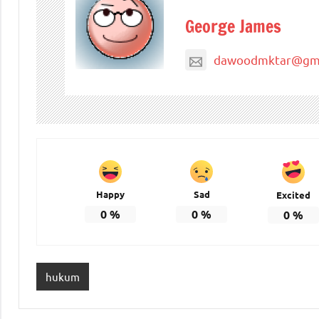
George James
dawoodmktar@gma
Happy
Sad
Excited
0
%
0
%
0
%
hukum