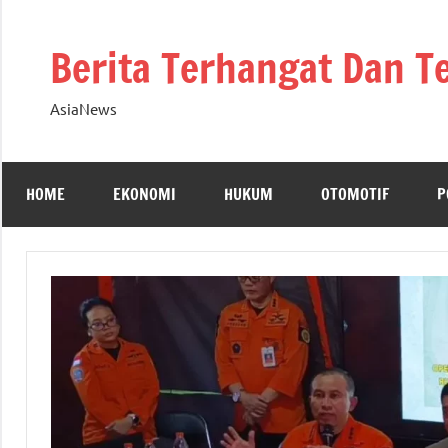
Skip
to
Berita Terhangat Dan T
content
AsiaNews
HOME
EKONOMI
HUKUM
OTOMOTIF
P