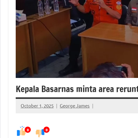
Kepala Basarnas minta area reru
October 1, 2025
George James
0
0