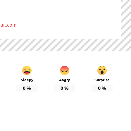
il.com
Sleepy
Angry
Surprise
0
%
0
%
0
%